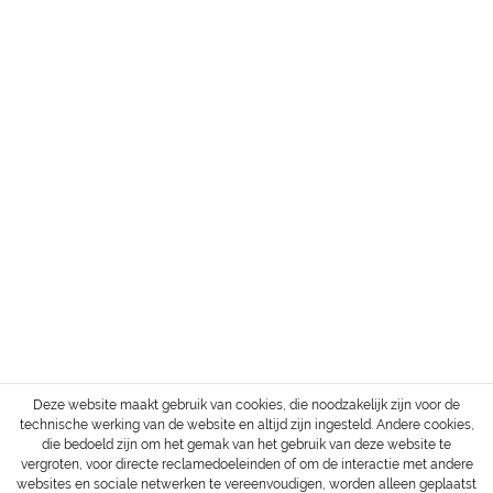
ADRES
SERVICE
INFORMATIE
BETALING & VERZENDING
Herroepingsrecht
Login / Account
Verzend- en betaalvoorwaarden
Alle prijzen zijn excl. BTW en
verzendkosten
, tenzij anders vermeld.
Copyright © 2022 Gharieni Group
Deze website maakt gebruik van cookies, die noodzakelijk zijn voor de
technische werking van de website en altijd zijn ingesteld. Andere cookies,
die bedoeld zijn om het gemak van het gebruik van deze website te
vergroten, voor directe reclamedoeleinden of om de interactie met andere
websites en sociale netwerken te vereenvoudigen, worden alleen geplaatst