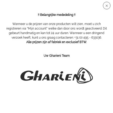
Veilige SSL-verbinding
!! Belangrijke mededeling !!
Wanneer u de prijzen van onze producten wilt zien, moet u zich
registreren via "Mijn account" welke dan door ons wordt geactiveerd. Dit
gebeurt handmatig en kan tot 24 uur duren. Wanneer u een dringend
Lampen
verzoek heeft, kunt u ons graag contacteren: +31 (0) 495 - 633036.
Alle prijzen zijn af fabriek en exclusief BTW.
Uw Gharieni Team
Loeplampen / infraroodlampen