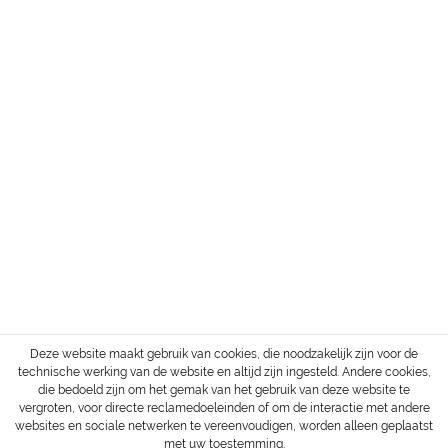
ADRES
SERVICE
INFORMATIE
BETALING & VERZENDING
Herroepingsrecht
Login / Account
Verzend- en betaalvoorwaarden
Alle prijzen zijn excl. BTW en
verzendkosten
, tenzij anders vermeld.
Copyright © 2022 Gharieni Group
Deze website maakt gebruik van cookies, die noodzakelijk zijn voor de
technische werking van de website en altijd zijn ingesteld. Andere cookies,
die bedoeld zijn om het gemak van het gebruik van deze website te
vergroten, voor directe reclamedoeleinden of om de interactie met andere
websites en sociale netwerken te vereenvoudigen, worden alleen geplaatst
met uw toestemming.