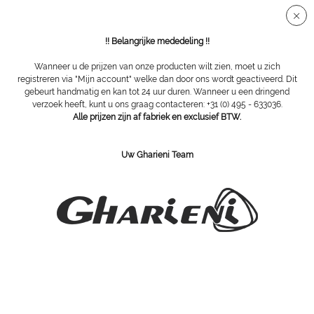
Veilige SSL-verbinding
!! Belangrijke mededeling !!
Wanneer u de prijzen van onze producten wilt zien, moet u zich
registreren via "Mijn account" welke dan door ons wordt geactiveerd. Dit
gebeurt handmatig en kan tot 24 uur duren. Wanneer u een dringend
Face & beauty
verzoek heeft, kunt u ons graag contacteren: +31 (0) 495 - 633036.
Alle prijzen zijn af fabriek en exclusief BTW.
Uw Gharieni Team
Sponzen