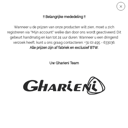
Veilige SSL-verbinding
!! Belangrijke mededeling !!
Wanneer u de prijzen van onze producten wilt zien, moet u zich
registreren via "Mijn account" welke dan door ons wordt geactiveerd. Dit
gebeurt handmatig en kan tot 24 uur duren. Wanneer u een dringend
Badjassen
verzoek heeft, kunt u ons graag contacteren: +31 (0) 495 - 633036.
Alle prijzen zijn af fabriek en exclusief BTW.
Uw Gharieni Team
SCHRIJF U IN VOOR ONZE NIEWSBRIEF: