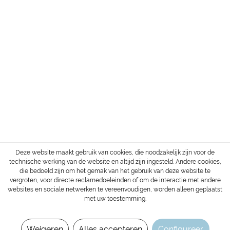
ADRES
SERVICE
INFORMATIE
BETALING & VERZENDING
Herroepingsrecht
Login / Account
Verzend- en betaalvoorwaarden
Alle prijzen zijn excl. BTW en
verzendkosten
, tenzij anders vermeld.
Copyright © 2022 Gharieni Group
Deze website maakt gebruik van cookies, die noodzakelijk zijn voor de
technische werking van de website en altijd zijn ingesteld. Andere cookies,
die bedoeld zijn om het gemak van het gebruik van deze website te
vergroten, voor directe reclamedoeleinden of om de interactie met andere
websites en sociale netwerken te vereenvoudigen, worden alleen geplaatst
met uw toestemming.
Weigeren
Alles accepteren
Configureer