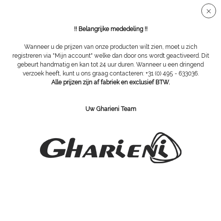
Veilige SSL-verbinding
!! Belangrijke mededeling !!
Wanneer u de prijzen van onze producten wilt zien, moet u zich
registreren via "Mijn account" welke dan door ons wordt geactiveerd. Dit
gebeurt handmatig en kan tot 24 uur duren. Wanneer u een dringend
Badstofhoezen + dekens
verzoek heeft, kunt u ons graag contacteren: +31 (0) 495 - 633036.
Alle prijzen zijn af fabriek en exclusief BTW.
Uw Gharieni Team