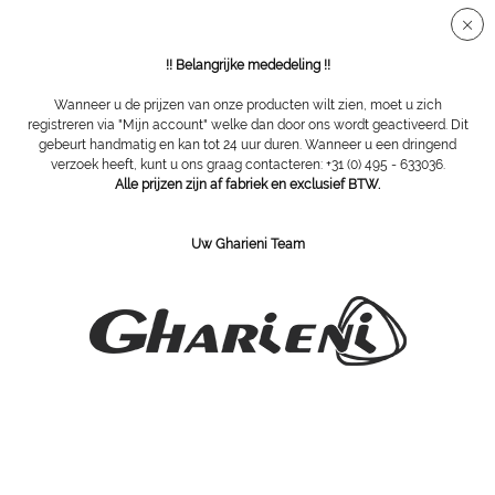
Veilige SSL-verbinding
!! Belangrijke mededeling !!
Wanneer u de prijzen van onze producten wilt zien, moet u zich
registreren via "Mijn account" welke dan door ons wordt geactiveerd. Dit
gebeurt handmatig en kan tot 24 uur duren. Wanneer u een dringend
Hygiëne-apparatuur
verzoek heeft, kunt u ons graag contacteren: +31 (0) 495 - 633036.
Alle prijzen zijn af fabriek en exclusief BTW.
Filteren
Uw Gharieni Team
SCHRIJF U IN VOOR ONZE NIEWSBRIEF:
Bestellen
Ik heb kennis genomen van het
privacyverklaring
.