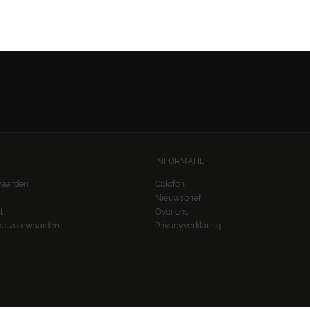
VOLG ONS:
INFORMATIE
waarden
Colofon
Nieuwsbrief
t
Over ons
taalvoorwaarden
Privacyverklaring