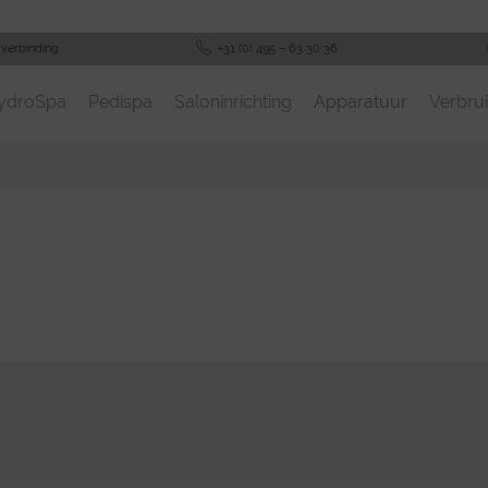
-verbinding
+31 (0) 495 – 63 30 36
ydroSpa
Pedispa
Saloninrichting
Apparatuur
Verbrui