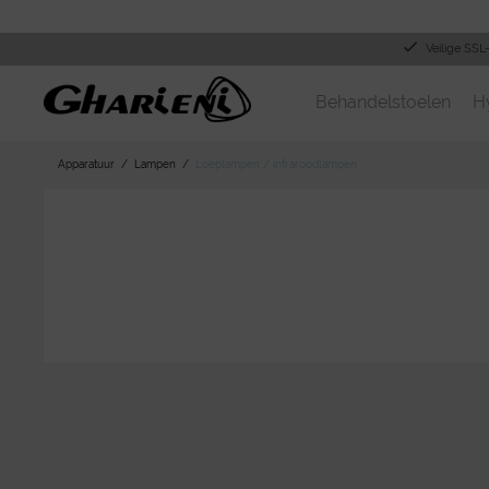
Veilige SSL
Behandelstoelen
H
Apparatuur
Lampen
Loeplampen / infraroodlampen