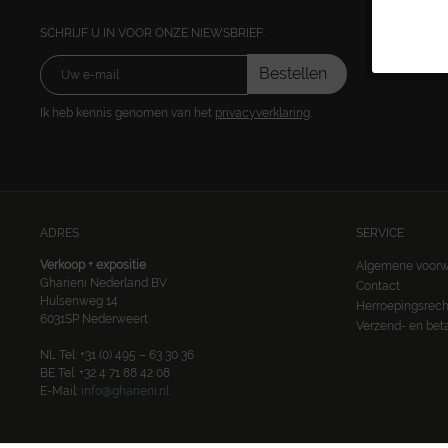
SCHRIJF U IN VOOR ONZE NIEWSBRIEF:
Bestellen
Ik heb kennis genomen van het
privacyverklaring
.
ADRES
SERVICE
Verkoop + expositie
Algemene voor
Gharieni Nederland BV
Contact
Hulsenweg 14
Herroepingsrech
6031SP Nederweert
Verzend- en be
NL Tel: +31 (0) 495 – 63 30 36
BE Tel: +32 4 71 88 42 08
E-Mail:
info@gharieni.nl