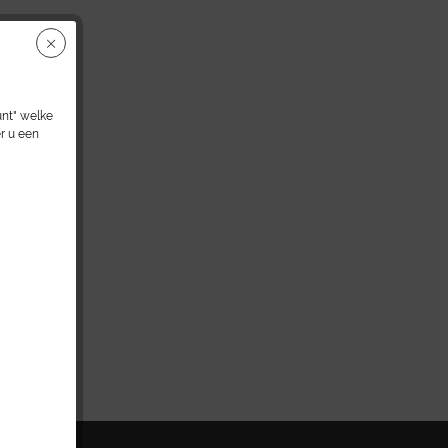
unt" welke
r u een