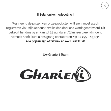
Veilige SSL-verbinding
!! Belangrijke mededeling !!
Wanneer u de prijzen van onze producten wilt zien, moet u zich
registreren via "Mijn account" welke dan door ons wordt geactiveerd. Dit
gebeurt handmatig en kan tot 24 uur duren. Wanneer u een dringend
Apparatuur
verzoek heeft, kunt u ons graag contacteren: +31 (0) 495 - 633036.
Alle prijzen zijn af fabriek en exclusief BTW.
Filteren
Uw Gharieni Team
SCHRIJF U IN VOOR ONZE NIEWSBRIEF:
Bestellen
Ik heb kennis genomen van het
privacyverklaring
.