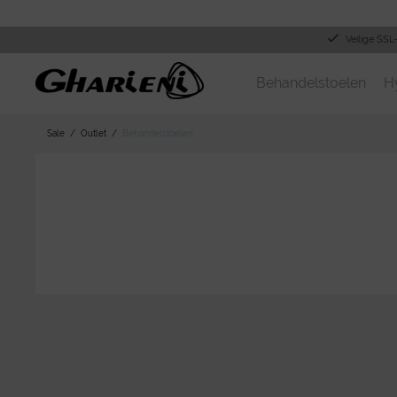
Veilige SSL
Behandelstoelen
H
Sale
Outlet
Behandelstoelen