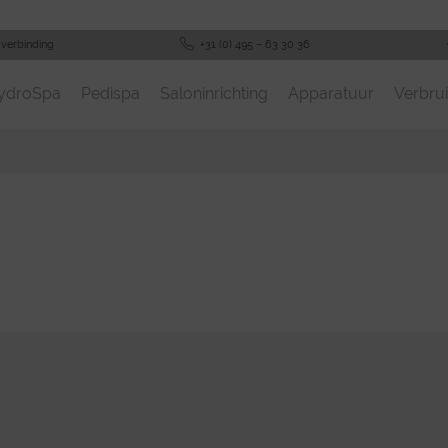
-verbinding
+31 (0) 495 – 63 30 36
ydroSpa
Pedispa
Saloninrichting
Apparatuur
Verbrui