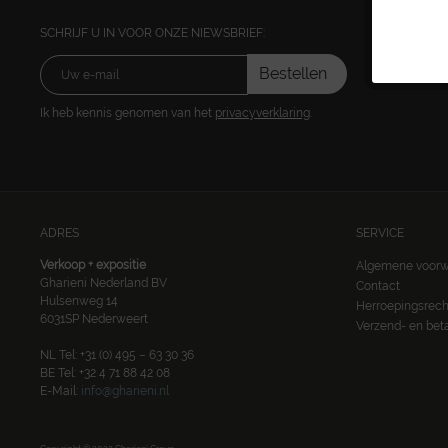
SCHRIJF U IN VOOR ONZE NIEWSBRIEF:
Bestellen
Ik heb kennis genomen van het
privacyverklaring
.
ADRES
SERVICE
Verkoop + expositie
Algemene voor
Gharieni Nederland BV
Contact
Hulsenweg 14
Herroepingsrech
6031SP Nederweert
Verzend- en be
NL Tel: +31 (0) 495 – 63 30 36
BE Tel: +32 4 71 88 42 08
E-Mail:
info@gharieni.nl