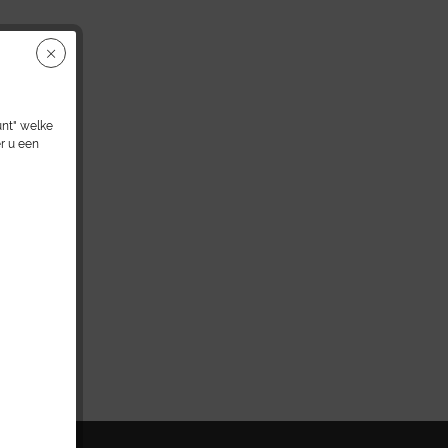
unt" welke
r u een