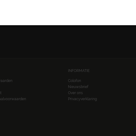
VOLG ONS:
INFORMATIE
waarden
Colofon
Nieuwsbrief
t
Over ons
taalvoorwaarden
Privacyverklaring