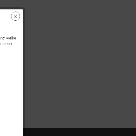
unt" welke
r u een