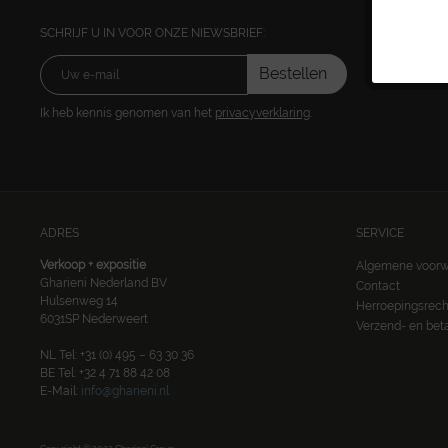
SCHRIJF U IN VOOR ONZE NIEWSBRIEF:
Bestellen
Ik heb kennis genomen van het
privacyverklaring
.
ADRES
SERVICE
Verkoop + expositie
Algemene voor
Gharieni Nederland BV
Contact
Hulsenweg 14
Herroepingsrech
6031SP Nederweert
Verzend- en be
NL Tel: +31 (0) 495 – 63 30 36
BE Tel: +32 4 71 88 42 08
E-Mail:
info@gharieni.nl