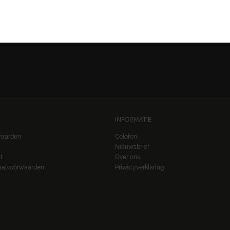
VOLG ONS:
INFORMATIE
waarden
Colofon
Nieuwsbrief
t
Over ons
taalvoorwaarden
Privacyverklaring