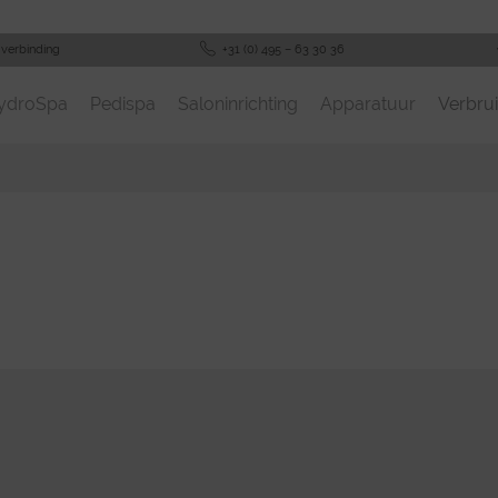
-verbinding
+31 (0) 495 – 63 30 36
ydroSpa
Pedispa
Saloninrichting
Apparatuur
Verbrui