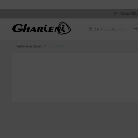
Veilige SSL
Behandelstoelen
H
Verbruiksartikelen
Hand & Nails