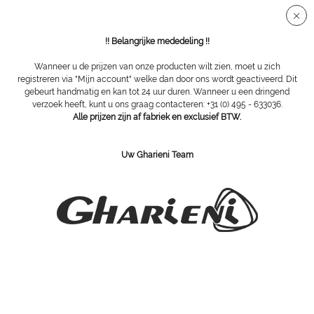
Veilige SSL-verbinding
!! Belangrijke mededeling !!
Wanneer u de prijzen van onze producten wilt zien, moet u zich
registreren via "Mijn account" welke dan door ons wordt geactiveerd. Dit
gebeurt handmatig en kan tot 24 uur duren. Wanneer u een dringend
Overzicht
Nek- en gelkussentjes
verzoek heeft, kunt u ons graag contacteren: +31 (0) 495 - 633036.
Alle prijzen zijn af fabriek en exclusief BTW.
Dentalax neksteun voor wellnessbanken,
Uw Gharieni Team
crème (PU)