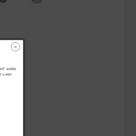
mer
79321
unt" welke
r u een