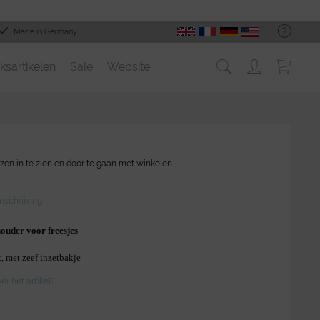
Made in Germany
ksartikelen
Sale
Website
zen in te zien en door te gaan met winkelen.
schrijving
ouder voor freesjes
t, met zeef inzetbakje
r het artikel?