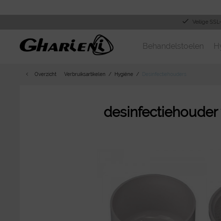
Veilige SSL
Behandelstoelen
H
Overzicht
Verbruiksartikelen
Hygiëne
Desinfectiehouders
desinfectiehouder 