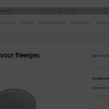
-verbinding
+31 (0) 495 – 63 30 36
ydroSpa
Pedispa
Saloninrichting
Apparatuur
Verbrui
voor freesjes
Log in
om prij
Productom
Desinfectieh
Kunststof wi
Vragen ove