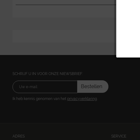
SCHRIJF U IN VOOR ONZE NIEWSBRIEF:
Bestellen
Ik heb kennis genomen van het
privacyverklaring
.
ADRES
SERVICE