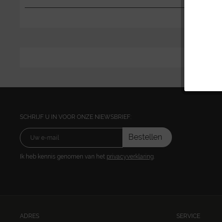
SCHRIJF U IN VOOR ONZE NIEWSBRIEF:
Bestellen
Ik heb kennis genomen van het
privacyverklaring
.
ADRES
SERVICE