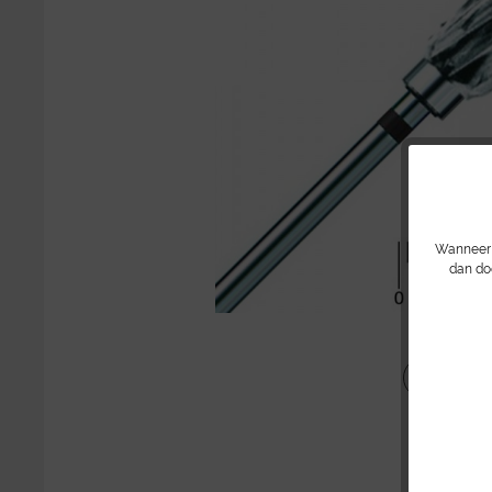
Wanneer u
dan do
Delen