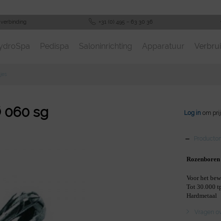
-verbinding
+31 (0) 495 – 63 30 36
ydroSpa
Pedispa
Saloninrichting
Apparatuur
Verbrui
jes
 060 sg
Log in
om prij
Productom
Rozenboren 
Voor het bew
Tot 30.000 
Hardmetaal
Vragen ove