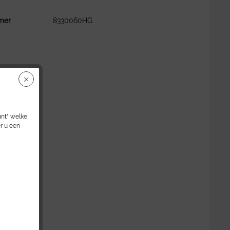
mer
8330060HG
unt" welke
r u een