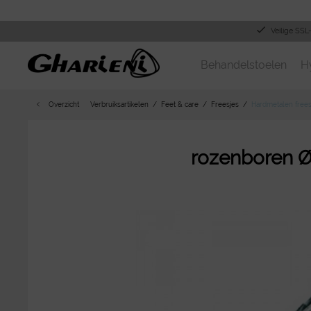
Veilige SSL
Behandelstoelen
H
Overzicht
Verbruiksartikelen
Feet & care
Freesjes
Hardmetalen frees
rozenboren Ø