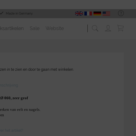
Made in Germany
ksartikelen
Sale
Website
zen in te zien en door te gaan met winkelen.
schrijving
Ø 060, zeer grof
erken van eelt en nagels.
tpm
r het artikel?