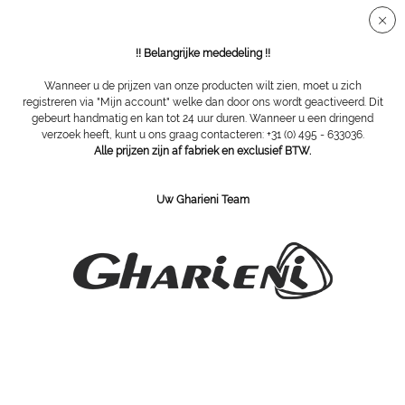
Veilige SSL-verbinding
!! Belangrijke mededeling !!
Wanneer u de prijzen van onze producten wilt zien, moet u zich
registreren via "Mijn account" welke dan door ons wordt geactiveerd. Dit
gebeurt handmatig en kan tot 24 uur duren. Wanneer u een dringend
Overzicht
Speciale banken
verzoek heeft, kunt u ons graag contacteren: +31 (0) 495 - 633036.
Alle prijzen zijn af fabriek en exclusief BTW.
G-Vac
Uw Gharieni Team