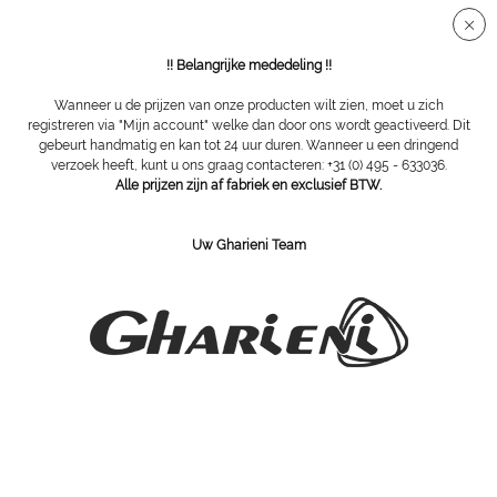
Veilige SSL-verbinding
!! Belangrijke mededeling !!
Wanneer u de prijzen van onze producten wilt zien, moet u zich
registreren via "Mijn account" welke dan door ons wordt geactiveerd. Dit
gebeurt handmatig en kan tot 24 uur duren. Wanneer u een dringend
Overzicht
Werkstoelen
verzoek heeft, kunt u ons graag contacteren: +31 (0) 495 - 633036.
Alle prijzen zijn af fabriek en exclusief BTW.
Gharieni kruk met ronde zitting NL-GS-3
Uw Gharieni Team