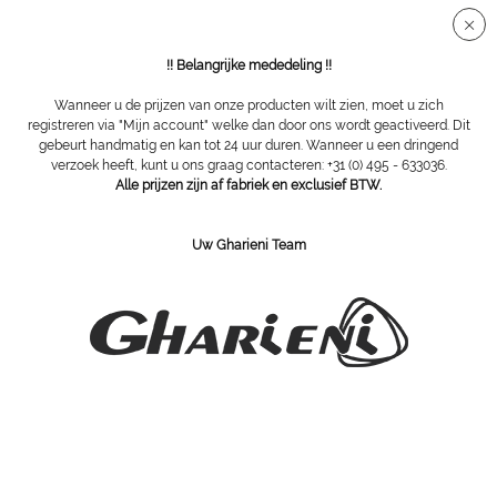
Veilige SSL-verbinding
!! Belangrijke mededeling !!
Wanneer u de prijzen van onze producten wilt zien, moet u zich
registreren via "Mijn account" welke dan door ons wordt geactiveerd. Dit
gebeurt handmatig en kan tot 24 uur duren. Wanneer u een dringend
Overzicht
Werkstoelen
verzoek heeft, kunt u ons graag contacteren: +31 (0) 495 - 633036.
Alle prijzen zijn af fabriek en exclusief BTW.
Gharieni Zadelzitkruk anatomisch Large
Uw Gharieni Team
H66