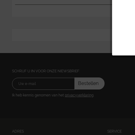
SCHRIJF U IN VOOR ONZE NIEWSBRIEF:
Bestellen
Ik heb kennis genomen van het
privacyverklaring
.
ADRES
SERVICE