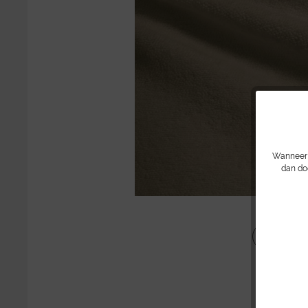
Wanneer u
dan do
Delen