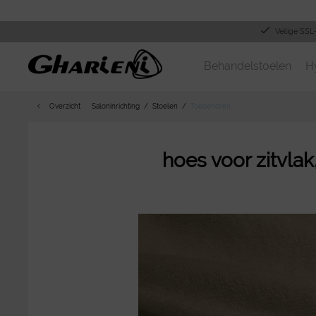
Veilige SSL
Behandelstoelen
H
Overzicht
Saloninrichting
Stoelen
Toebehoren
hoes voor zitvla