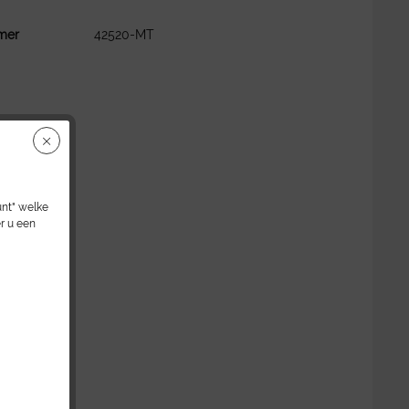
mer
42520-MT
unt" welke
r u een