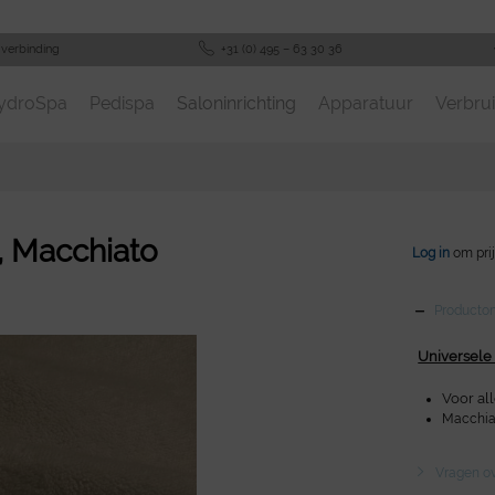
-verbinding
+31 (0) 495 – 63 30 36
ydroSpa
Pedispa
Saloninrichting
Apparatuur
Verbrui
k, Macchiato
Log in
om prij
Productom
Universele 
Voor all
Macchia
Vragen ove