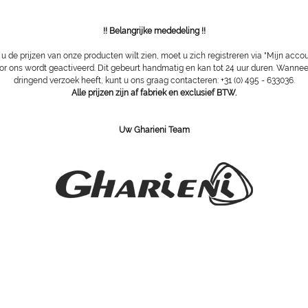
technol
Ligvlak 
!! Belangrijke mededeling !!
LED-lich
Metalen 
 de prijzen van onze producten wilt zien, moet u zich registreren via "Mijn acco
brons en
or ons wordt geactiveerd. Dit gebeurt handmatig en kan tot 24 uur duren. Wannee
dringend verzoek heeft, kunt u ons graag contacteren: +31 (0) 495 - 633036.
Opties:
Alle prijzen zijn af fabriek en exclusief BTW.
Geïnteg
Kohler m
Uw Gharieni Team
Technische 
Hoogte in
Hoogte li
Totale l
Lengte li
Breedte:
Hefcapaci
Belasting
*Foto's tonen
basisuitrusti