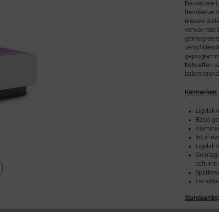
De nieuwe Li
trendsetter 
nieuwe wate
verwarmde be
geïntegreerd
verschillen
geprogrammee
behoeften va
balancerend,
Kenmerken:
Ligvlak 
Basis g
Alumini
Intuïtie
Ligvlak 
Geïntegr
schuine 
Spatbes
Handdo
Standaardop
Water ch