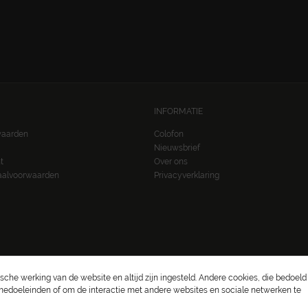
INFORMATIE
waarden
Colofon
Nieuwsbrief
t
Over ons
taalvoorwaarden
Privacyverklaring
sche werking van de website en altijd zijn ingesteld. Andere cookies, die bedoeld
amedoeleinden of om de interactie met andere websites en sociale netwerken te