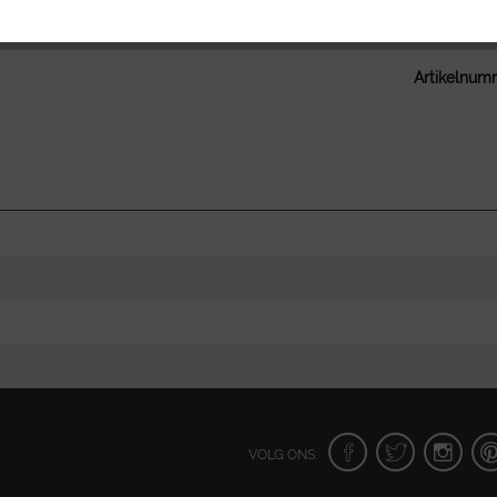
Vragen ove
Artikelnum
VOLG ONS: