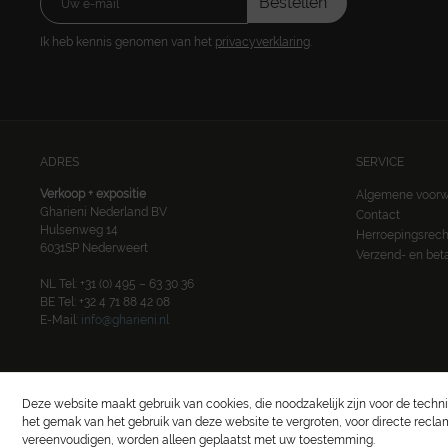
Bestellen
Ik heb kennis genomen van het
privacyverklaring
.
ADRES
SERVICE
Verkoop + expositie
Algemene voor
Gharieni Nederland BV
Contact
Hulsenweg 14
Herroepingsrech
6031SP Nederweert
Verzend- en be
NL Tel: +31 (0) 495 – 63 30 36
BE Tel: +32 4 71 88 42 08
E-Mail:
info@gharieni.nl
Copyright © 2022 Gharieni Group
Deze website maakt gebruik van cookies, die noodzakelijk zijn voor de techni
het gemak van het gebruik van deze website te vergroten, voor directe recl
vereenvoudigen, worden alleen geplaatst met uw toestemming.