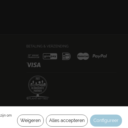
BETALING & VERZENDING
Alle prijzen zijn excl. BTW en
verzendkosten
, tenzij anders vermeld.
 zijn om
Weigeren
Alles accepteren
Configureer