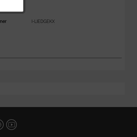
r het artikel?
mer
I-LIEDGEKX