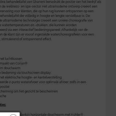
bra behandeltafel van Gharieni benadrukt de positie van het bedrijf als
in de wellness- en spa-sector. Het ultramoderne ontwerp creëert een
rervaring voor klanten, die op hun rug kunnen ontspannen op een
handeltafel die volledig in hoogte en lengte verstelbaar is. De
e ultramoderne technologie creëert een unieke choreografie van
de watertemperaturen en -drukken, die kunnen worden
rd via een interactief bedieningspaneel. Afhankelijk van de
n de klant zijn er vooraf ingestelde waterchoreografieën voor een
 stimulerend of ontspannend effect.
met luchtkussen
emaakt van Corian®
um douchearm
ve bediening via touchscreen display
met elektrische hoogte- en kantelverstelling
eerde 2-punts waterafvoer voor optimale afvoer, zelfs in een
positie
cherming om het gezicht te beschermen
uche
ties:
oreografieën dankzij horizontale douchearm met Kohler®