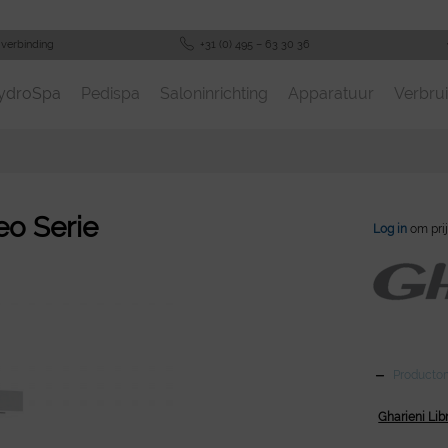
-verbinding
+31 (0) 495 – 63 30 36
ydroSpa
Pedispa
Saloninrichting
Apparatuur
Verbrui
eo Serie
Log in
om prij
Productom
Gharieni Li