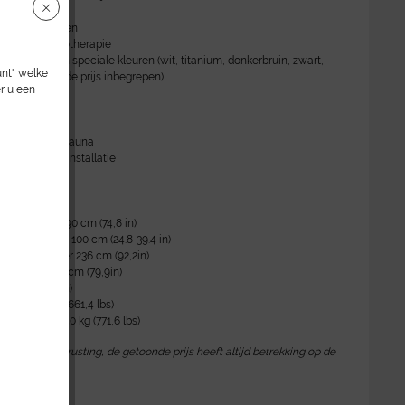
ogie
met luchtkussen
t voor chromotherapie
onderdelen in speciale kleuren (wit, titanium, donkerbruin, zwart,
unt" welke
 goud zijn bij de prijs inbegrepen)
r u een
reerde stoomsauna
uziek geluidsinstallatie
gegevens:
cl. arm: ca. 190 cm (74,8 in)
gvlak: ca. 63 - 100 cm (24.8-39.4 in)
engte: ongeveer 236 cm (92,2in)
gvlak: ca. 203 cm (79,9in)
 85 cm (33,5 in)
teit: 300 kg (661,4 lbs)
 op ligvlak: 350 kg (771,6 lbs)
 optionele uitrusting, de getoonde prijs heeft altijd betrekking op de
ng*.