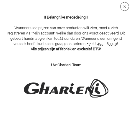
Veilige SSL-verbinding
!! Belangrijke mededeling !!
Wanneer u de prijzen van onze producten wilt zien, moet u zich
registreren via "Mijn account" welke dan door ons wordt geactiveerd. Dit
gebeurt handmatig en kan tot 24 uur duren. Wanneer u een dringend
Overzicht
Spatels
verzoek heeft, kunt u ons graag contacteren: +31 (0) 495 - 633036.
Alle prijzen zijn af fabriek en exclusief BTW.
Mischspatel
Uw Gharieni Team