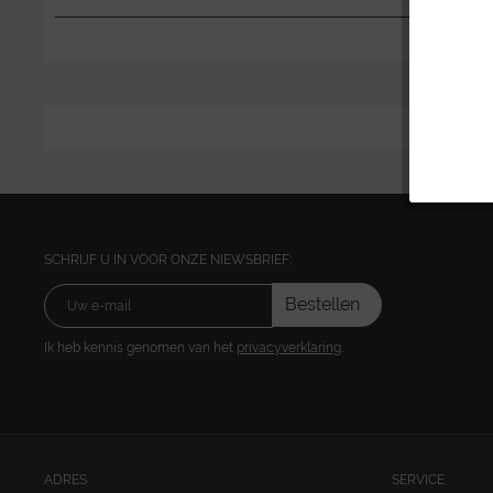
SCHRIJF U IN VOOR ONZE NIEWSBRIEF:
Bestellen
Ik heb kennis genomen van het
privacyverklaring
.
ADRES
SERVICE