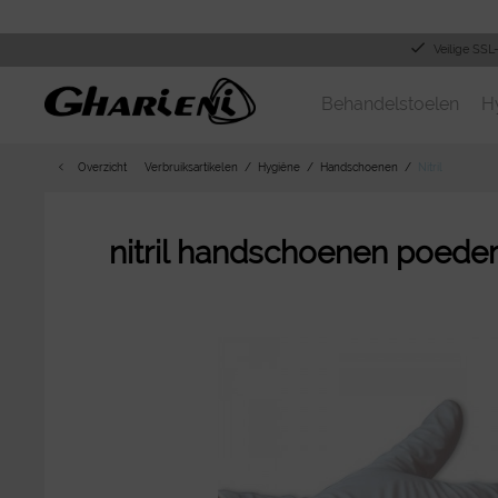
Veilige SSL
Behandelstoelen
H
Overzicht
Verbruiksartikelen
Hygiëne
Handschoenen
Nitril
nitril handschoenen poederv