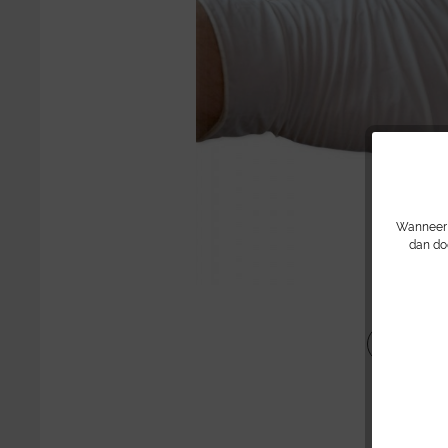
Wanneer u
dan do
Delen