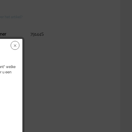
r het artikel?
mer
79144S
unt" welke
r u een