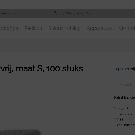
-verbinding
+31 (0) 495 – 63 30 36
ydroSpa
Pedispa
Saloninrichting
Apparatuur
Verbrui
rij, maat S, 100 stuks
Log in
om prij
Productom
Nitril hand
? maat: S
? poedervrij
? 100 stuks
? van synthe