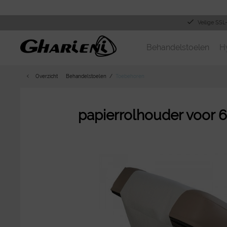
Veilige SSL
Behandelstoelen
H
Overzicht
Behandelstoelen
Toebehoren
papierrolhouder voor 