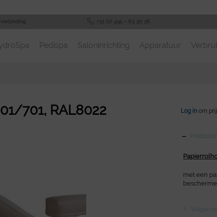
-verbinding
+31 (0) 495 – 63 30 36
ydroSpa
Pedispa
Saloninrichting
Apparatuur
Verbrui
601/701, RAL8022
Log in
om prij
Productom
Papierrolh
met een pap
beschermen
Vragen ove