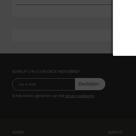
SCHRIJF U IN VOOR ONZE NIEWSBRIEF:
Bestellen
Ik heb kennis genomen van het
privacyverklaring
.
ADRES
SERVICE