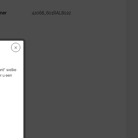
mer
42068_601RAL8022
unt" welke
r u een