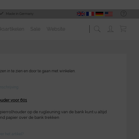
Made in Germany
ksartikelen
Sale
Website
zen in te zien en door te gaan met winkelen.
schrijving
ouder voor 601
ierrolhouder op de rugleuning van de bank kunt u altijd
d papier over de bank trekken
r het artikel?