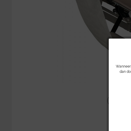
Wanneer u
dan do
Delen