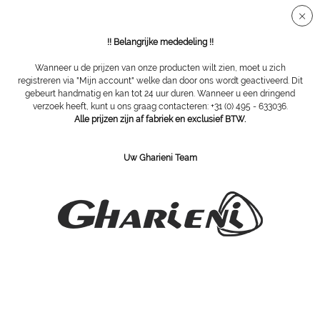
Veilige SSL-verbinding
!! Belangrijke mededeling !!
Wanneer u de prijzen van onze producten wilt zien, moet u zich
registreren via "Mijn account" welke dan door ons wordt geactiveerd. Dit
gebeurt handmatig en kan tot 24 uur duren. Wanneer u een dringend
Overzicht
Diamantfreesjes
verzoek heeft, kunt u ons graag contacteren: +31 (0) 495 - 633036.
Alle prijzen zijn af fabriek en exclusief BTW.
walsfrees, Ø 040
Uw Gharieni Team