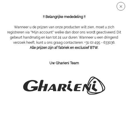
Veilige SSL-verbinding
!! Belangrijke mededeling !!
Wanneer u de prijzen van onze producten wilt zien, moet u zich
registreren via "Mijn account" welke dan door ons wordt geactiveerd. Dit
gebeurt handmatig en kan tot 24 uur duren. Wanneer u een dringend
Overzicht
Toebehoren
verzoek heeft, kunt u ons graag contacteren: +31 (0) 495 - 633036.
Alle prijzen zijn af fabriek en exclusief BTW.
wandsteun voor loeplampen
Uw Gharieni Team